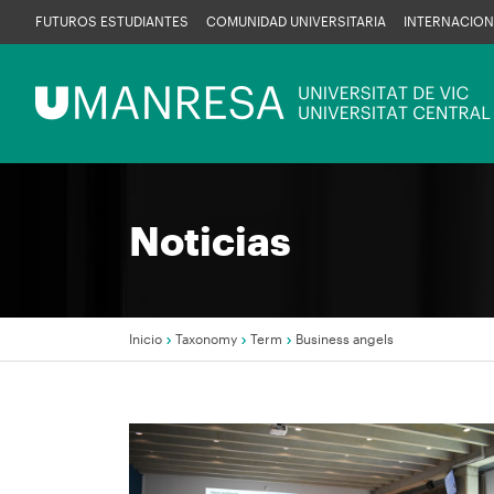
Pasar
FUTUROS ESTUDIANTES
COMUNIDAD UNIVERSITARIA
INTERNACION
al
contenido
Menú
principal
UManresa
Noticias
Inicio
Taxonomy
Term
Business angels
Sobrescribir
enlaces
de
Imagen