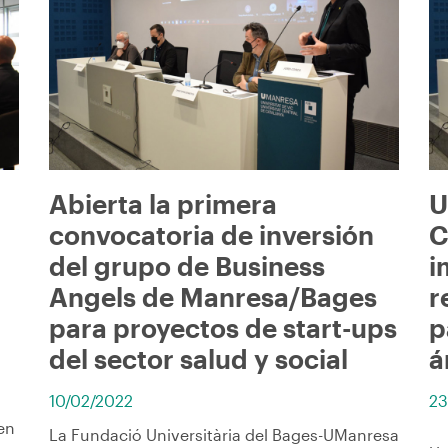
Abierta la primera
U
convocatoria de inversión
C
del grupo de Business
i
Angels de Manresa/Bages
r
para proyectos de start-ups
p
del sector salud y social
á
10/02/2022
23
en
La Fundació Universitària del Bages-UManresa