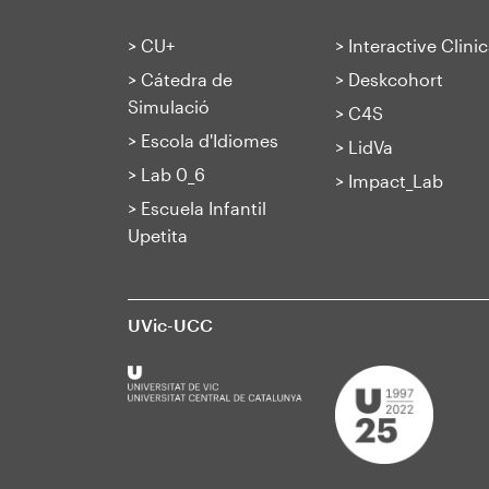
>
CU+
>
Interactive Clinic
>
Cátedra de
>
Deskcohort
Simulació
>
C4S
>
Escola d'Idiomes
>
LidVa
>
Lab 0_6
>
Impact_Lab
>
Escuela Infantil
Upetita
UVic-UCC