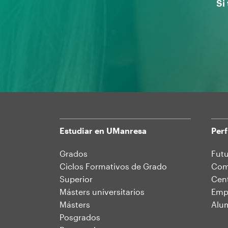
Si
Estudiar en UManresa
Perf
Mapa
Grados
Futu
Ciclos Formativos de Grado
Comu
web
Superior
Cent
Másters universitarios
Emp
Másters
Alu
Posgrados