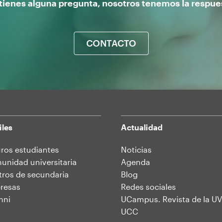
 tienes alguna pregunta, nosotros tenemos la respue
CONTACTO
iles
Actualidad
ros estudiantes
Noticias
nidad universitaria
Agenda
ros de secundaria
Blog
resas
Redes sociales
mni
UCampus. Revista de la UV
UCC