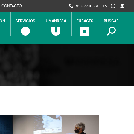
CONTACTO
93 877 41 79
ES
IÓN
SERVICIOS
UMANRESA
FUBAGES
BUSCAR
magen