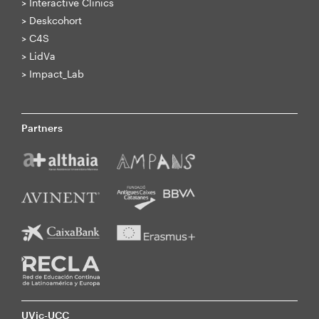
>
Interactive Clinics
>
Deskcohort
>
C4S
>
LidVa
>
Impact_Lab
Partners
UVic-UCC