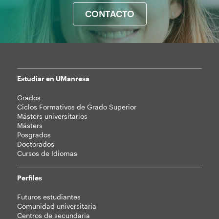
CONTACTO
Estudiar en UManresa
Mapa
Grados
web
Ciclos Formativos de Grado Superior
Másters universitarios
Másters
Posgrados
Doctorados
Cursos de Idiomas
Perfiles
Futuros estudiantes
Comunidad universitaria
Centros de secundaria