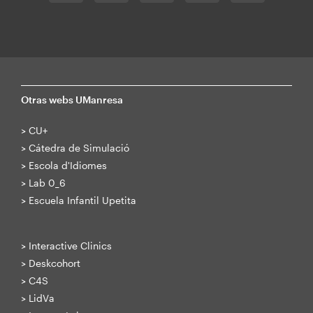
Otras webs UManresa
>
CU+
>
Cátedra de Simulació
>
Escola d'Idiomes
>
Lab 0_6
>
Escuela Infantil Upetita
>
Interactive Clinics
>
Deskcohort
>
C4S
>
LidVa