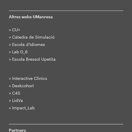
Altres webs UManresa
>
CU+
>
Cátedra de Simulació
>
Escola d'Idiomes
>
Lab 0_6
>
Escola Bressol Upetita
>
Interactive Clinics
>
Deskcohort
>
C4S
>
LidVa
>
Impact_Lab
Partners