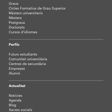
Mapa
Graus
web
Cicles Formatius de Grau Superior
Màsters universitaris
Màsters
Postgraus
Doctorats
Cursos d'idiomes
Perfils
Futurs estudiants
Comunitat universitària
Centres de secundària
Empreses
Alumni
Actualitat
Notícies
Agenda
Blog
Xarxes socials