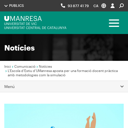
Vés
PUBLICS
93 877 41 79
CA
al
contingut
Menú
Toggle 
UManresa
Navegació
Notícies
principal
Inici
Comunicació
Notícies
L’Escola d’Estiu d’UManresa aposta per una formació docent pràctica
amb metodologies com la simulació
Fil
d'Ariadna
Menú
Imagen