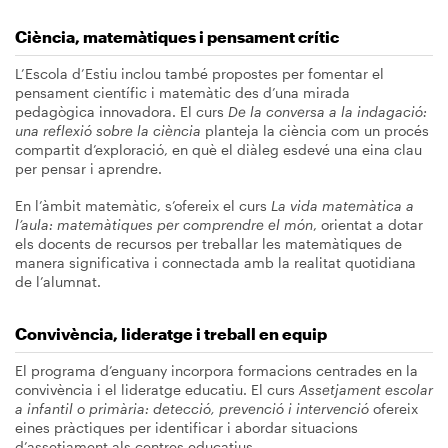
Ciència, matemàtiques i pensament crític
L’Escola d’Estiu inclou també propostes per fomentar el
pensament científic i matemàtic des d’una mirada
pedagògica innovadora. El curs
De la conversa a la indagació:
una reflexió sobre la ciència
planteja la ciència com un procés
compartit d’exploració, en què el diàleg esdevé una eina clau
per pensar i aprendre.
En l’àmbit matemàtic, s’ofereix el curs
La vida matemàtica a
l’aula: matemàtiques per comprendre el món
, orientat a dotar
els docents de recursos per treballar les matemàtiques de
manera significativa i connectada amb la realitat quotidiana
de l’alumnat.
Convivència, lideratge i treball en equip
El programa d’enguany incorpora formacions centrades en la
convivència i el lideratge educatiu. El curs
Assetjament escolar
a infantil o primària: detecció, prevenció i intervenció
ofereix
eines pràctiques per identificar i abordar situacions
d’assetjament als centres educatius.