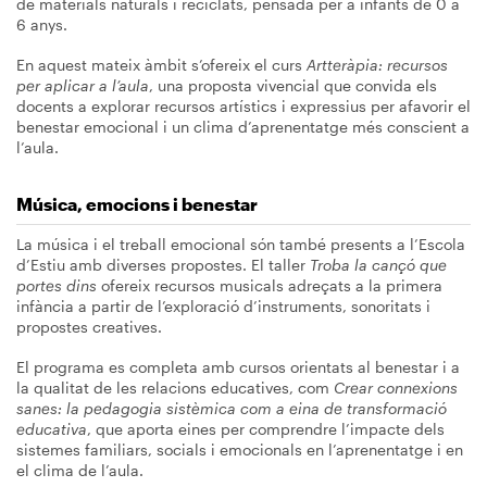
de materials naturals i reciclats, pensada per a infants de 0 a
6 anys.
En aquest mateix àmbit s’ofereix el curs
Artteràpia: recursos
per aplicar a l’aula
, una proposta vivencial que convida els
docents a explorar recursos artístics i expressius per afavorir el
benestar emocional i un clima d’aprenentatge més conscient a
l’aula.
Música, emocions i benestar
La música i el treball emocional són també presents a l’Escola
d’Estiu amb diverses propostes. El taller
Troba la cançó que
portes dins
ofereix recursos musicals adreçats a la primera
infància a partir de l’exploració d’instruments, sonoritats i
propostes creatives.
El programa es completa amb cursos orientats al benestar i a
la qualitat de les relacions educatives, com
Crear connexions
sanes: la pedagogia sistèmica com a eina de transformació
educativa
, que aporta eines per comprendre l’impacte dels
sistemes familiars, socials i emocionals en l’aprenentatge i en
el clima de l’aula.