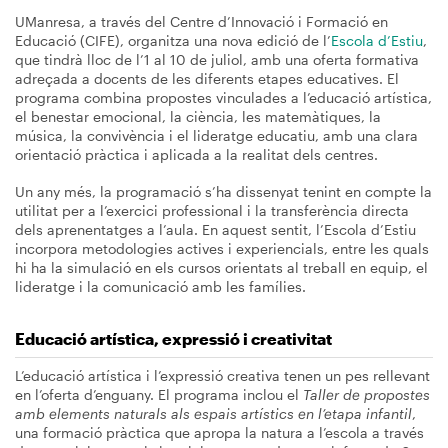
UManresa, a través del Centre d’Innovació i Formació en
Educació (CIFE), organitza una nova edició de l’
Escola d’Estiu
,
que tindrà lloc de l’1 al 10 de juliol, amb una oferta formativa
adreçada a docents de les diferents etapes educatives. El
programa combina propostes vinculades a l’educació artística,
el benestar emocional, la ciència, les matemàtiques, la
música, la convivència i el lideratge educatiu, amb una clara
orientació pràctica i aplicada a la realitat dels centres.
Un any més, la programació s’ha dissenyat tenint en compte la
utilitat per a l’exercici professional i la transferència directa
dels aprenentatges a l’aula. En aquest sentit, l’Escola d’Estiu
incorpora metodologies actives i experiencials, entre les quals
hi ha la simulació en els cursos orientats al treball en equip, el
lideratge i la comunicació amb les famílies.
Educació artística, expressió i creativitat
L’educació artística i l’expressió creativa tenen un pes rellevant
en l’oferta d’enguany. El programa inclou el
Taller de propostes
amb elements naturals als espais artístics en l’etapa infantil
,
una formació pràctica que apropa la natura a l’escola a través