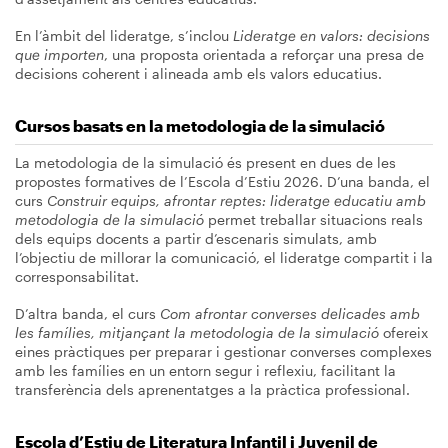
En l’àmbit del lideratge, s’inclou
Lideratge en valors: decisions
que importen
, una proposta orientada a reforçar una presa de
decisions coherent i alineada amb els valors educatius.
Cursos basats en la metodologia de la simulació
La metodologia de la simulació és present en dues de les
propostes formatives de l’Escola d’Estiu 2026. D’una banda, el
curs
Construir equips, afrontar reptes: lideratge educatiu amb
metodologia de la simulació
permet treballar situacions reals
dels equips docents a partir d’escenaris simulats, amb
l’objectiu de millorar la comunicació, el lideratge compartit i la
corresponsabilitat.
D’altra banda, el curs
Com afrontar converses delicades amb
les famílies, mitjançant la metodologia de la simulació
ofereix
eines pràctiques per preparar i gestionar converses complexes
amb les famílies en un entorn segur i reflexiu, facilitant la
transferència dels aprenentatges a la pràctica professional.
Escola d’Estiu de Literatura Infantil i Juvenil de