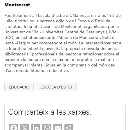
Montserrat
Paral·lelament a l’Escola d’Estiu d’UManresa, els dies 1 i 2 de
juliol tindrà lloc la setzena edició de l’Escola d’Estiu de
Literatura Infantil i Juvenil de Montserrat, organitzada per la
Universitat de Vic – Universitat Central de Catalunya (UVic-
UCC) en col·laboració amb l’Abadia de Montserrat. Sota el
lema «Llegim per comprendre el món. La interseccionalitat a
la literatura infantil i juvenil», la proposta convida docents,
bibliotecaris i professionals del sector a reflexionar sobre el
paper de la lectura com a eina per interpretar la realitat i
acompanyar infants i joves en la comprensió del món des
d’una mirada literària i educativa.
EDUCACIÓ
ESCOLA D'ESTIU
Comparteix a les xarxes:
Facebook
X
LinkedIn
WhatsApp
Email
Share