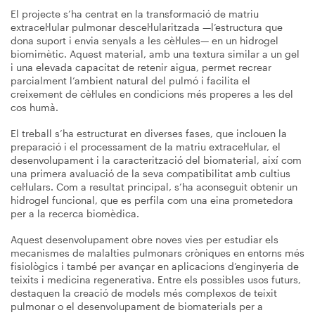
El projecte s’ha centrat en la transformació de matriu
extracel·lular pulmonar descel·lularitzada —l’estructura que
dona suport i envia senyals a les cèl·lules— en un hidrogel
biomimètic. Aquest material, amb una textura similar a un gel
i una elevada capacitat de retenir aigua, permet recrear
parcialment l’ambient natural del pulmó i facilita el
creixement de cèl·lules en condicions més properes a les del
cos humà.
El treball s’ha estructurat en diverses fases, que inclouen la
preparació i el processament de la matriu extracel·lular, el
desenvolupament i la caracterització del biomaterial, així com
una primera avaluació de la seva compatibilitat amb cultius
cel·lulars. Com a resultat principal, s’ha aconseguit obtenir un
hidrogel funcional, que es perfila com una eina prometedora
per a la recerca biomèdica.
Aquest desenvolupament obre noves vies per estudiar els
mecanismes de malalties pulmonars cròniques en entorns més
fisiològics i també per avançar en aplicacions d’enginyeria de
teixits i medicina regenerativa. Entre els possibles usos futurs,
destaquen la creació de models més complexos de teixit
pulmonar o el desenvolupament de biomaterials per a