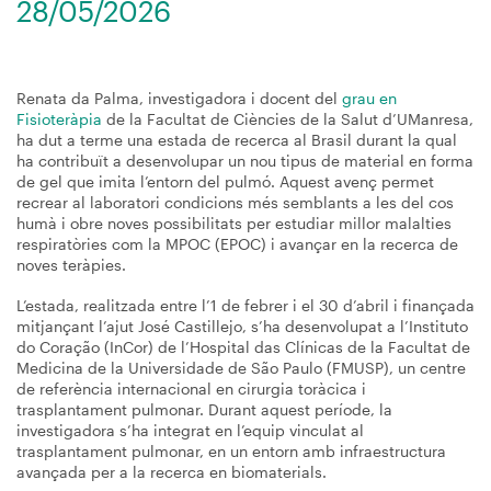
28/05/2026
Renata da Palma, investigadora i docent del
grau en
Fisioteràpia
de la Facultat de Ciències de la Salut d’UManresa,
ha dut a terme una estada de recerca al Brasil durant la qual
ha contribuït a desenvolupar un nou tipus de material en forma
de gel que imita l’entorn del pulmó. Aquest avenç permet
recrear al laboratori condicions més semblants a les del cos
humà i obre noves possibilitats per estudiar millor malalties
respiratòries com la MPOC (EPOC) i avançar en la recerca de
noves teràpies.
L’estada, realitzada entre l’1 de febrer i el 30 d’abril i finançada
mitjançant l’ajut José Castillejo, s’ha desenvolupat a l’Instituto
do Coração (InCor) de l’Hospital das Clínicas de la Facultat de
Medicina de la Universidade de São Paulo (FMUSP), un centre
de referència internacional en cirurgia toràcica i
trasplantament pulmonar. Durant aquest període, la
investigadora s’ha integrat en l’equip vinculat al
trasplantament pulmonar, en un entorn amb infraestructura
avançada per a la recerca en biomaterials.