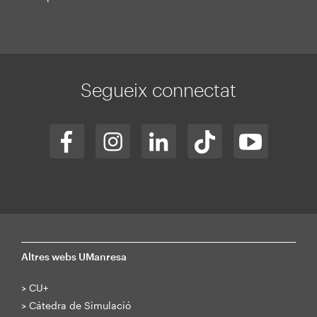
Segueix connectat
Altres webs UManresa
>
CU+
>
Cátedra de Simulació