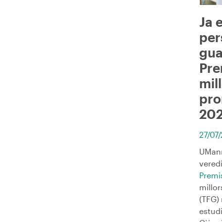
Ja 
per
gua
Pre
mil
pro
202
27/07
UManr
veredi
Premi
millor
(TFG) 
estudi