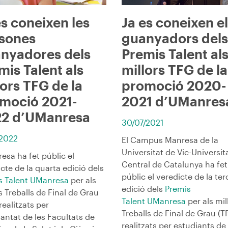
es coneixen les
Ja es coneixen e
sones
guanyadors dels
nyadores dels
Premis Talent al
mis Talent als
millors TFG de la
lors TFG de la
promoció 2020-
moció 2021-
2021 d’UManres
2 d’UManresa
30/07/2021
/2022
El Campus Manresa de la
Universitat de Vic-Universit
esa ha fet públic el
Central de Catalunya ha fet
cte de la quarta edició dels
públic el veredicte de la ter
s Talent UManresa
per als
edició dels
Premis
s Treballs de Final de Grau
Talent UManresa
per als mil
realitzats per
Treballs de Final de Grau (T
antat de les Facultats de
realitzats per estudiants de 