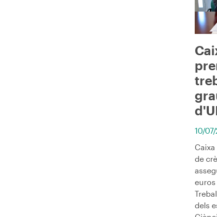
Cai
pre
tre
gra
d'U
10/07
Caixa
de crè
asseg
euros 
Trebal
dels e
Ciènci