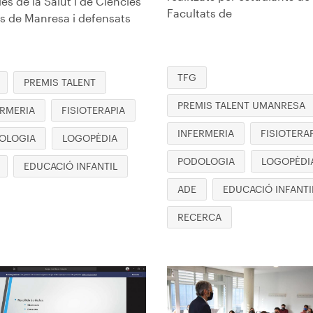
es de la Salut i de Ciències
Facultats de
ls de Manresa i defensats
TFG
PREMIS TALENT
PREMIS TALENT UMANRESA
ERMERIA
FISIOTERAPIA
INFERMERIA
FISIOTERA
OLOGIA
LOGOPÈDIA
PODOLOGIA
LOGOPÈDI
EDUCACIÓ INFANTIL
ADE
EDUCACIÓ INFANTI
RECERCA
en
Imagen