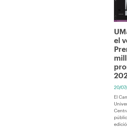
UMa
el 
Pre
mil
pro
20
20/07
El Ca
Univer
Centr
públic
edici