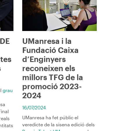
UManresa i la
ADE
Fundació Caixa
d’Enginyers
ctes
reconeixen els
s
millors TFG de la
promoció 2023-
el
grau
2024
esa
16/07/2024
Final
UManresa ha fet públic el
reals
veredicte de la sisena edició dels
ntitats