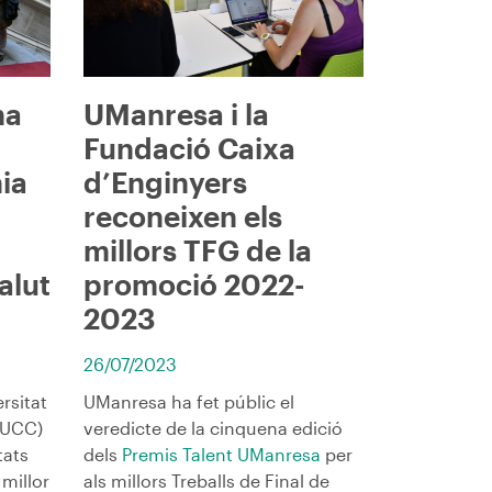
UManresa i la
na
Fundació Caixa
d’Enginyers
ia
reconeixen els
millors TFG de la
promoció 2022-
alut
2023
26/07/2023
UManresa ha fet públic el
rsitat
veredicte de la cinquena edició
-UCC)
dels
Premis Talent UManresa
per
tats
als millors Treballs de Final de
millor