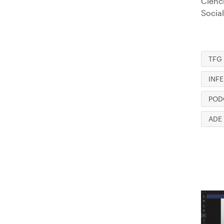
Ciènci
Socia
TFG
INF
POD
ADE
Imag