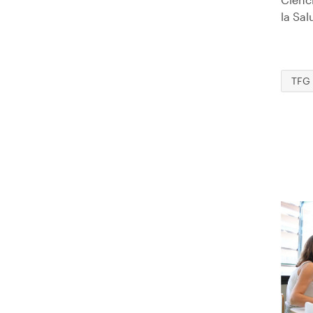
la Sa
TFG
Imag