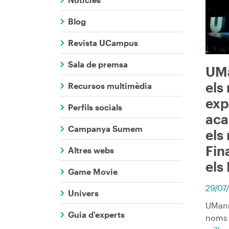
Comunicaci
Blog
Revista UCampus
Sala de premsa
UMa
els 
Recursos multimèdia
exp
Perfils socials
aca
Campanya Sumem
els
Fin
Altres webs
els
Game Movie
29/07
Univers
UManr
Guia d'experts
noms 