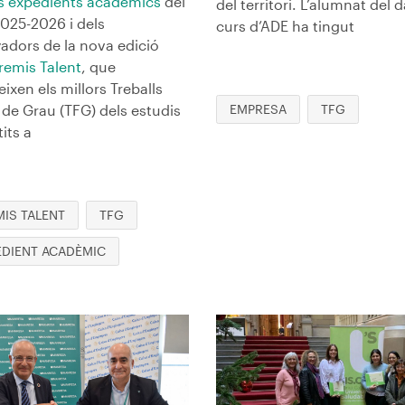
rs expedients acadèmics
del
del territori. L’alumnat del d
2025-2026 i dels
curs d’ADE ha tingut
adors de la nova edició
remis Talent
, que
ixen els millors Treballs
 de Grau (TFG) dels estudis
EMPRESA
TFG
its a
MIS TALENT
TFG
EDIENT ACADÈMIC
en
Imagen