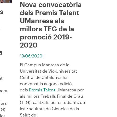
Nova convocatòria
ls
dels Premis Talent
UManresa als
s
millors TFG de la
promoció 2019-
2020
a
19/06/2020
El Campus Manresa de la
Universitat de Vic-Universitat
Central de Catalunya ha
at
convocat la segona edició
dels
Premis Talent
UManresa per
cera
als millors Treballs Final de Grau
(TFG) realitzats per estudiants de
lors
les Facultats de Ciències de la
FG)
Salut de
les