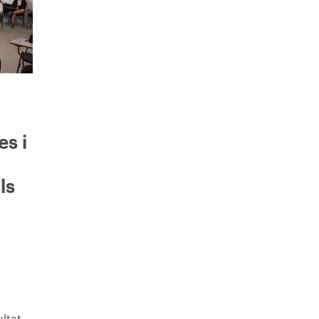
s i
ls
ltat