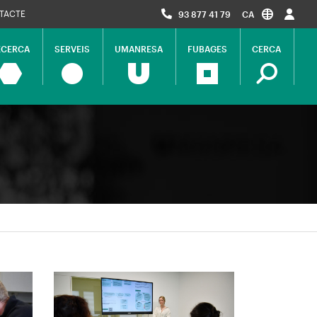
TACTE
93 877 41 79
CA
ECERCA
SERVEIS
UMANRESA
FUBAGES
CERCA
ció
al
Imagen