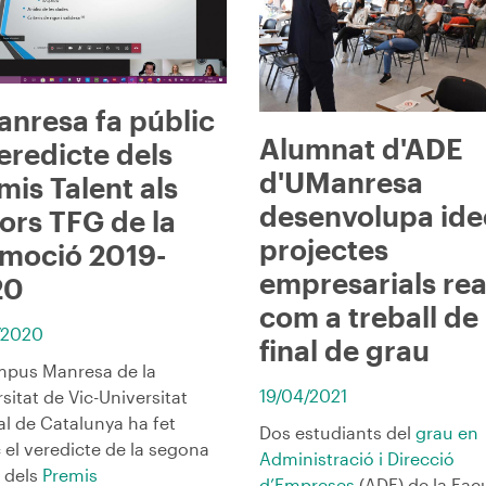
nresa fa públic
Alumnat d'ADE
veredicte dels
d'UManresa
mis Talent als
desenvolupa idee
lors TFG de la
projectes
moció 2019-
empresarials rea
20
com a treball de
/2020
final de grau
mpus Manresa de la
19/04/2021
sitat de Vic-Universitat
al de Catalunya ha fet
Dos estudiants del
grau en
 el veredicte de la segona
Administració i Direcció
ó dels
Premis
d’Empreses
(ADE) de la Facu