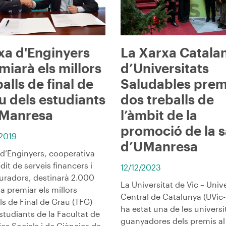
xa d'Enginyers
La Xarxa Catala
miarà els millors
d’Universitats
balls de final de
Saludables prem
u dels estudiants
dos treballs de
Manresa
l’àmbit de la
promoció de la s
/2019
d’UManresa
 d’Enginyers, cooperativa
dit de serveis financers i
12/12/2023
uradors, destinarà 2.000
La Universitat de Vic – Unive
a premiar els millors
Central de Catalunya (UVic
ls de Final de Grau (TFG)
ha estat una de les universi
studiants de la Facultat de
guanyadores dels premis al 
es Socials i de Ciències de