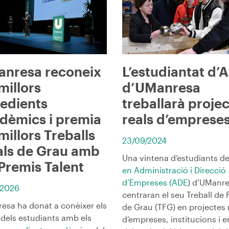
ó
nresa reconeix
L’estudiantat d’
millors
d’UManresa
edients
treballarà proje
dèmics i premia
reals d’emprese
 millors Treballs
23/09/2024
als de Grau amb
Una vintena d’estudiants d
 Premis Talent
en Administració i Direcció
d’Empreses (ADE
) d’UManr
/2026
centraran el seu Treball de 
esa ha donat a conèixer els
de Grau (TFG) en projectes 
dels estudiants amb els
d’empreses, institucions i e