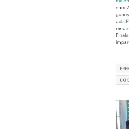
millo
curs 
guany
dels
P
recone
Finals
impart
PRE
EXP
Imag