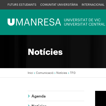
Vés
FUTURS ESTUDIANTS
COMUNITAT UNIVERSITÀRIA
INTERNACIONAL
al
contingut
Menú
UManresa
Notícies
Inici
Comunicació
Notícies
TFG
Fil
d'Ariadna
Agenda
Imag
Notícies