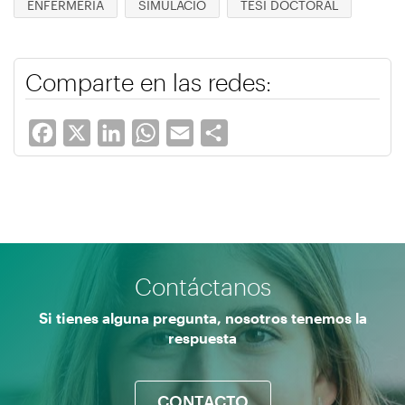
ENFERMERÍA
SIMULACIÓ
TESI DOCTORAL
Comparte en las redes:
Facebook
X
LinkedIn
WhatsApp
Email
Share
Contáctanos
Si tienes alguna pregunta, nosotros tenemos la
respuesta
CONTACTO