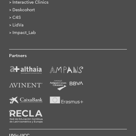
>
Interactive Clinics
>
Deskcohort
>
C4S
>
LidVa
>
Impact_Lab
Partners
UVic-UCC