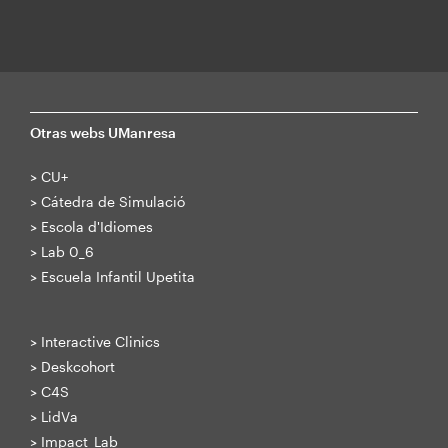
Otras webs UManresa
>
CU+
>
Cátedra de Simulació
>
Escola d'Idiomes
>
Lab 0_6
>
Escuela Infantil Upetita
>
Interactive Clinics
>
Deskcohort
>
C4S
>
LidVa
>
Impact_Lab