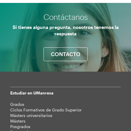
Contáctanos
Si tienes alguna pregunta, nosotros tenemos la
respuesta
CONTACTO
Estudiar en UManresa
Mapa
Grados
web
Ciclos Formativos de Grado Superior
Másters universitarios
Másters
Posgrados