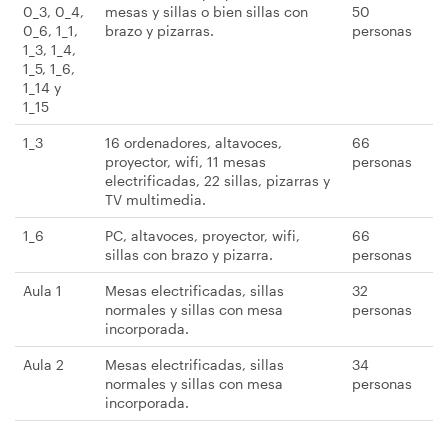
0_3, 0_4,
mesas y sillas o bien sillas con
50
0_6, 1_1,
brazo y pizarras.
personas
1_3, 1_4,
1_5, 1_6,
1_14 y
1_15
1_3
16 ordenadores, altavoces,
66
proyector, wifi, 11 mesas
personas
electrificadas, 22 sillas, pizarras y
TV multimedia.
1_6
PC, altavoces, proyector, wifi,
66
sillas con brazo y pizarra.
personas
Aula 1
Mesas electrificadas, sillas
32
normales y sillas con mesa
personas
incorporada.
Aula 2
Mesas electrificadas, sillas
34
normales y sillas con mesa
personas
incorporada.