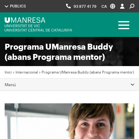
Vés
PUBLICS
93 877 41 79
CA
al
contingut
Menú
Toggle 
UManresa
Programa UManresa Buddy
Navegació
(abans Programa mentor)
principal
Inici
Internacional
Programa UManresa Buddy (abans Programa mentor)
Fil
Menú
d'Ariadna
Imagen