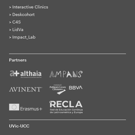
>
Interactive Clinics
>
Deskcohort
>
C4S
>
LidVa
>
Impact_Lab
Partners
UVic-UCC