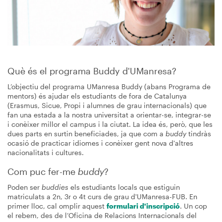
Què és el programa Buddy d'UManresa?
L’objectiu del programa UManresa Buddy (abans Programa de
mentors) és ajudar els estudiants de fora de Catalunya
(Erasmus, Sicue, Propi i alumnes de grau internacionals) que
fan una estada a la nostra universitat a orientar-se, integrar-se
i conèixer millor el campus i la ciutat. La idea és, però, que les
dues parts en surtin beneficiades, ja que com a
buddy
tindràs
ocasió de practicar idiomes i conèixer gent nova d'altres
nacionalitats i cultures.
Com puc fer-me
buddy
?
Poden ser
buddies
els estudiants locals que estiguin
matriculats a 2n, 3r o 4t curs de grau d'UManresa-FUB. En
primer lloc, cal omplir aquest
formulari d'inscripció
. Un cop
el rebem, des de l’Oficina de Relacions Internacionals del