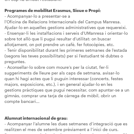
Programes de mobilitat Erasmus, Sicue o Propi:
- Acompanyar-lo a presentar-se a
l’Oficina de Relacions Internacionals del Campus Manresa.
Ajudar-lo en aquelles gestions administratives que requereixi.
- Ensenyar-li les instal·lacions i serveis d'UManresa i orientar-lo
sobre tot allò que li pugui resultar d’utilitat: on buscar
allotjament, on pot prendre un cafè, fer fotocòpies, etc.
- Tenir disponibilitat durant les primeres setmanes de l’estada
(segons les teves possibilitats) per si l’estudiant té dubtes o
preguntes.
- Aconsellar-lo sobre com moure’s per la ciutat, fer-li
suggeriments de lleure per als caps de setmana, avisar-lo
quan hi hagi actes que li puguin interessar (concerts, festes
majors, exposicions, etc.), i en general ajudar-lo en les
gestions pràctiques que pugui necessitar, com apuntar-se a un
gimnàs, comprar una tarja de càrrega de mòbil, obrir un
compte bancari...
Alumnat internacional de grau:
- Acompanyar l’alumne les dues setmanes d’integració que es
realitzen el mes de setembre prèviament a l’inici de curs.