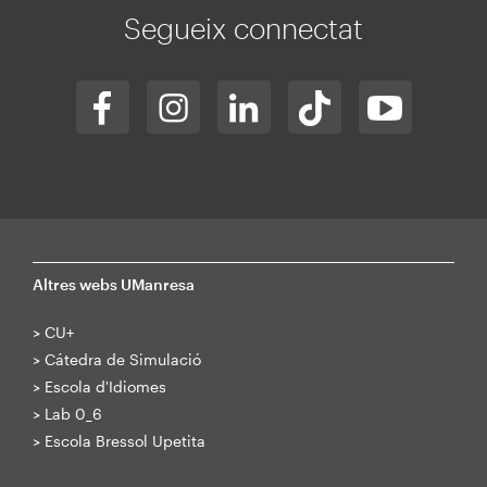
Segueix connectat
Altres webs UManresa
>
CU+
>
Cátedra de Simulació
>
Escola d'Idiomes
>
Lab 0_6
>
Escola Bressol Upetita