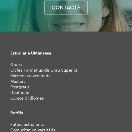
CONTACTE
Estudiar a UManresa
Mapa
Graus
web
Cicles Formatius de Grau Superior
Màsters universitaris
Màsters
Postgraus
Doctorats
Cursos d'idiomes
Perfils
Futurs estudiants
Comunitat universitària