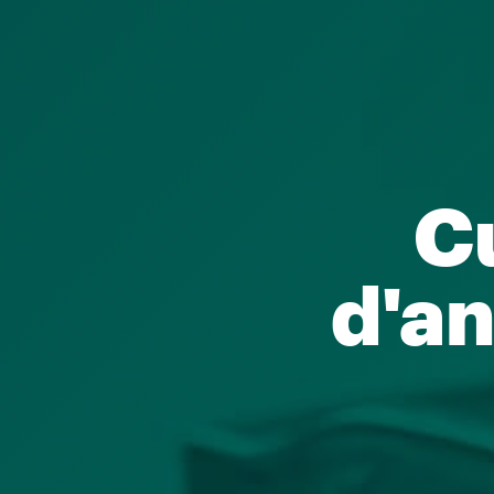
No
Coneix tot