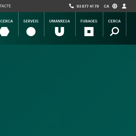
TACTE
93 877 41 79
CA
ECERCA
SERVEIS
UMANRESA
FUBAGES
CERCA
ció
al