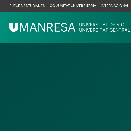
Vés
Menú
FUTURS ESTUDIANTS
COMUNITAT UNIVERSITÀRIA
INTERNACIONAL
al
UManresa
contingut