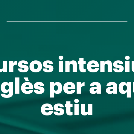
u grau en Dre
UManresa
s els detalls i impulsa el teu futur p