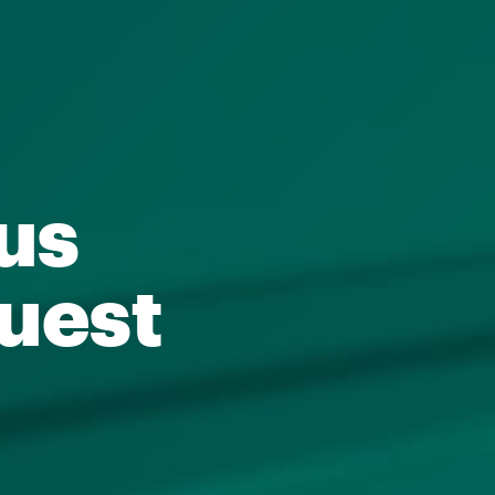
t a
rofessional