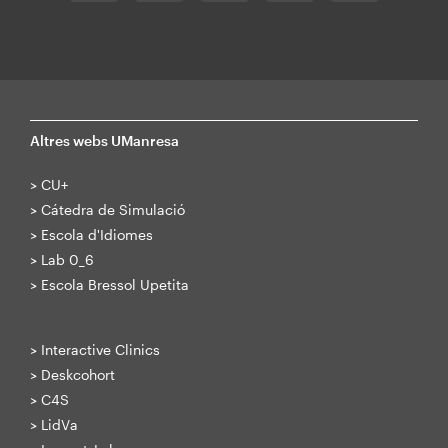
Altres webs UManresa
>
CU+
>
Cátedra de Simulació
>
Escola d'Idiomes
>
Lab 0_6
>
Escola Bressol Upetita
>
Interactive Clinics
>
Deskcohort
>
C4S
>
LidVa