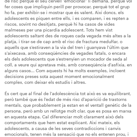
de risc perquè el seu cervell "emocional" li demana, perquè vol
fer coses que impliquin perill per provocar, perquè tot el grup
ho fa, per exhibir-se i mostrar que és valent. Així doncs, els
adolescents es piquen entre ells, i es comparen, i es repten a
riscos, sovint no desitjats, perquè hi ha casos de vides
malmeses per una picardia adolescent. Tots hem vist
adolescents saltant des de roques cada vegada més altes a la
platja, i tirar-se de cap amb el risc de fractura medul·lar, o
aquells que s'estiraven a la via del tren i guanyava l'últim que
s'aixecava, amb conseqüències de vegades fatals, o encara
els dels adolescents que s'estrenyien un mocador de seda al
coll, a veure qui apretava més, amb conseqüència d'asfíxia, en
alguns casos... Com aquests hi ha molts exemples, incloent
decisions preses sota aquest moment emocionalment
complex, com deixar els estudis i altres.
És cert que al final de l'adolescència tot això es va equilibrant,
però també que és l'edat de més risc d'aparició de trastorns
mentals, que probablement ja estan en el ventall genètic de la
persona, però amb un rellotge molt clar, que es posa en marxa
en aquesta etapa. Cal diferenciar molt clarament això dels
comportaments que hem estat explicant. Així mateix, els
adolescents, a causa de les seves contradiccions i canvis
emocionals, tenen més la sensació que no els entenen prou, i