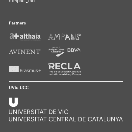
>
Impact_Lab
Partners
UVic-UCC