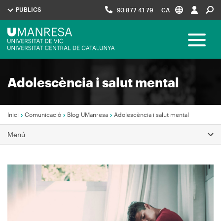
Vés
PUBLICS
93 877 41 79
CA
al
contingut
Menú
Toggle 
UManresa
Navegació
Adolescència i salut mental
principal
Inici
Comunicació
Blog UManresa
Adolescència i salut mental
Fil
Menú
d'Ariadna
Imagen