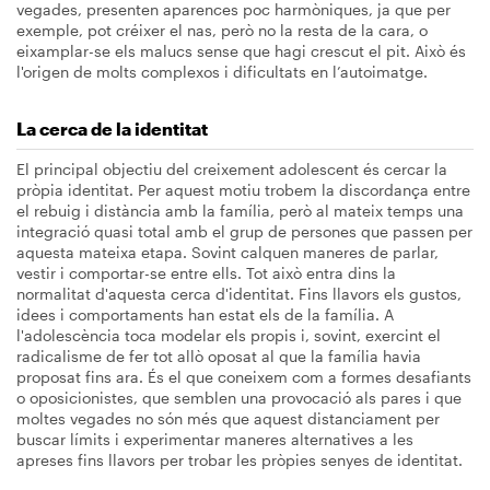
vegades, presenten aparences poc harmòniques, ja que per
exemple, pot créixer el nas, però no la resta de la cara, o
eixamplar-se els malucs sense que hagi crescut el pit. Això és
l'origen de molts complexos i dificultats en l’autoimatge.
La cerca de la identitat
El principal objectiu del creixement adolescent és cercar la
pròpia identitat. Per aquest motiu trobem la discordança entre
el rebuig i distància amb la família, però al mateix temps una
integració quasi total amb el grup de persones que passen per
aquesta mateixa etapa. Sovint calquen maneres de parlar,
vestir i comportar-se entre ells. Tot això entra dins la
normalitat d'aquesta cerca d'identitat. Fins llavors els gustos,
idees i comportaments han estat els de la família. A
l'adolescència toca modelar els propis i, sovint, exercint el
radicalisme de fer tot allò oposat al que la família havia
proposat fins ara. És el que coneixem com a formes desafiants
o oposicionistes, que semblen una provocació als pares i que
moltes vegades no són més que aquest distanciament per
buscar límits i experimentar maneres alternatives a les
apreses fins llavors per trobar les pròpies senyes de identitat.