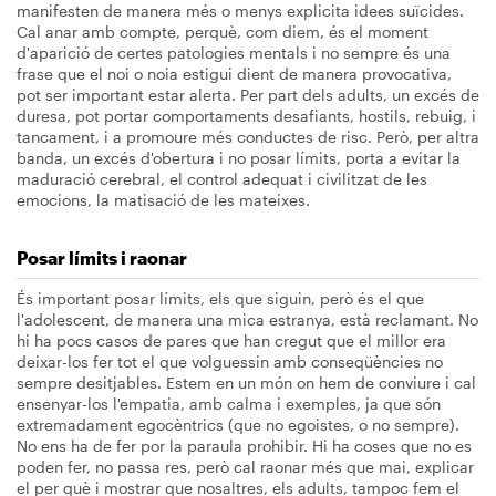
manifesten de manera més o menys explicita idees suïcides.
Cal anar amb compte, perquè, com diem, és el moment
d'aparició de certes patologies mentals i no sempre és una
frase que el noi o noia estigui dient de manera provocativa,
pot ser important estar alerta. Per part dels adults, un excés de
duresa, pot portar comportaments desafiants, hostils, rebuig, i
tancament, i a promoure més conductes de risc. Però, per altra
banda, un excés d'obertura i no posar límits, porta a evitar la
maduració cerebral, el control adequat i civilitzat de les
emocions, la matisació de les mateixes.
Posar límits i raonar
És important posar límits, els que siguin, però és el que
l'adolescent, de manera una mica estranya, està reclamant. No
hi ha pocs casos de pares que han cregut que el millor era
deixar-los fer tot el que volguessin amb conseqüències no
sempre desitjables. Estem en un món on hem de conviure i cal
ensenyar-los l'empatia, amb calma i exemples, ja que són
extremadament egocèntrics (que no egoistes, o no sempre).
No ens ha de fer por la paraula prohibir. Hi ha coses que no es
poden fer, no passa res, però cal raonar més que mai, explicar
el per què i mostrar que nosaltres, els adults, tampoc fem el