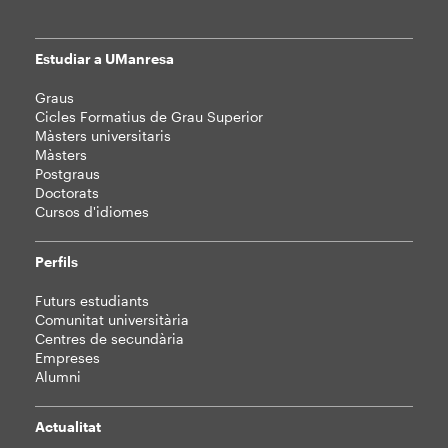
Estudiar a UManresa
Mapa
Graus
web
Cicles Formatius de Grau Superior
Màsters universitaris
Màsters
Postgraus
Doctorats
Cursos d'idiomes
Perfils
Futurs estudiants
Comunitat universitària
Centres de secundària
Empreses
Alumni
Actualitat