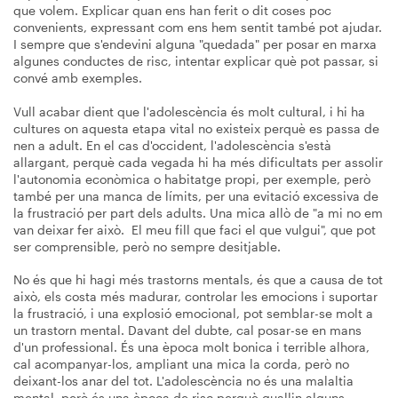
que volem. Explicar quan ens han ferit o dit coses poc
convenients, expressant com ens hem sentit també pot ajudar.
I sempre que s'endevini alguna "quedada" per posar en marxa
algunes conductes de risc, intentar explicar què pot passar, si
convé amb exemples.
Vull acabar dient que l'adolescència és molt cultural, i hi ha
cultures on aquesta etapa vital no existeix perquè es passa de
nen a adult. En el cas d'occident, l'adolescència s'està
allargant, perquè cada vegada hi ha més dificultats per assolir
l'autonomia econòmica o habitatge propi, per exemple, però
també per una manca de límits, per una evitació excessiva de
la frustració per part dels adults. Una mica allò de "a mi no em
van deixar fer això. El meu fill que faci el que vulgui", que pot
ser comprensible, però no sempre desitjable.
No és que hi hagi més trastorns mentals, és que a causa de tot
això, els costa més madurar, controlar les emocions i suportar
la frustració, i una explosió emocional, pot semblar-se molt a
un trastorn mental. Davant del dubte, cal posar-se en mans
d'un professional. És una època molt bonica i terrible alhora,
cal acompanyar-los, ampliant una mica la corda, però no
deixant-los anar del tot. L'adolescència no és una malaltia
mental, però és una època de risc perquè quallin alguns