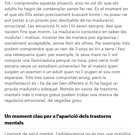
Tot i comprendre aquesta situació, això no vol dir que els
adults ho hagin de contemplar sense fer res. És el moment en
el que els fills estan precisament buscant límits i no posar-ne
pot portar a un procés poc desitjable de no maduració
emocional. Les emocions hi són i hi seran sempre, des que
naixem fins que morim. La maduració consisteix en saber-les
modular i matisar, mostrar-les de manera poc agressiva i
socialment acceptable, sense ferir els altres. Per exemple: tots
podem comprendre que un nen de 3 anys es tiri a terra i faci
una rebequeria quan, per exemple, la seva mare no li vol
comprar una llaminadura perquè no toca, però seria molt
estrany veure un estudiant universitari fer el mateix quan
suspèn un examen o un adult quan no li pugen el sou com
esperava. Tots tres casos comporten enuig, però la
manifestació és i ha de ser ben diferent si hi ha hagut un
procés maduratiu adequat. Només en casos de trastorns
mentals més o menys greus podem trobar una manca de
regulació emocional, de vegades greu.
Un moment clau per a l'aparició dels trastorns
mentals
I parlant de salut mental, l'adolescència no és pas una malaltia