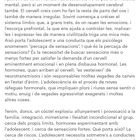
mental, però si un moment de desenvolupament cerebral
també. El cervell creix com ho fan la resta de parts del cos i
també de manera irregular. Sovint comença a créixer el
sistema límbic que, a grans trets, és on rauen les emocions, i
l'escorça prefrontal, la que ens ajuda a controlar-les, matisar-
les i expressar-les de manera civilitzada triga una mica més.
Això porta l'adolescent a una conducta que els psicòlegs
anomenem "percaça de sensacions". I què és la percaça de
sensacions? És la necessitat de buscar sensacions més o
menys fortes per satisfer la demanda d'un cervell
eminentment emocional i en plena disbauxa hormonal. Les
hormones, quan arriben al cervell, "es vesteixen" de
neurotransmisors i són responsables moltes vegades de canvis
en l'estat d'ànim. L'adolescència és el procés de noves
ràfegues hormonals, que impliquen plors i riures sense sentit o
motiu, enuig i de vegades agressivitat exagerats i moltes
altres coses.
Tenim, doncs, un còctel explosiu: allunyament i provocació a la
família, integració, mimetisme i lleialtat incondicional al grup,
cerca dels propis límits, hormones experimentant amb
l'adolescent, i cerca de sensacions fortes. Què porta això? La
cerca de riscos. L'adolescent necessita sotmetre's a conductes