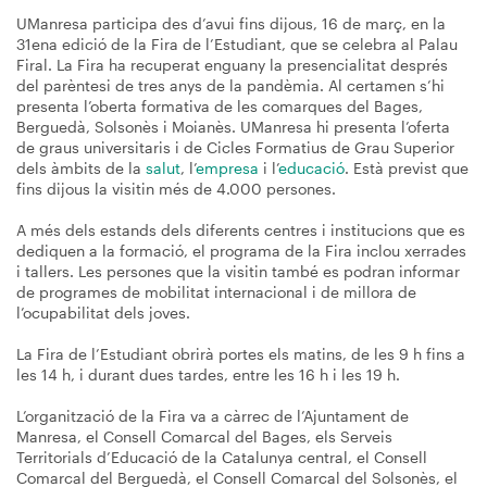
UManresa participa des d’avui fins dijous, 16 de març, en la
31ena edició de la Fira de l’Estudiant, que se celebra al Palau
Firal. La Fira ha recuperat enguany la presencialitat després
del parèntesi de tres anys de la pandèmia. Al certamen s’hi
presenta l’oberta formativa de les comarques del Bages,
Berguedà, Solsonès i Moianès. UManresa hi presenta l’oferta
de graus universitaris i de Cicles Formatius de Grau Superior
dels àmbits de la
salut
, l’
empresa
i l’
educació
. Està previst que
fins dijous la visitin més de 4.000 persones.
A més dels estands dels diferents centres i institucions que es
dediquen a la formació, el programa de la Fira inclou xerrades
i tallers. Les persones que la visitin també es podran informar
de programes de mobilitat internacional i de millora de
l’ocupabilitat dels joves.
La Fira de l’Estudiant obrirà portes els matins, de les 9 h fins a
les 14 h, i durant dues tardes, entre les 16 h i les 19 h.
L’organització de la Fira va a càrrec de l’Ajuntament de
Manresa, el Consell Comarcal del Bages, els Serveis
Territorials d’Educació de la Catalunya central, el Consell
Comarcal del Berguedà, el Consell Comarcal del Solsonès, el