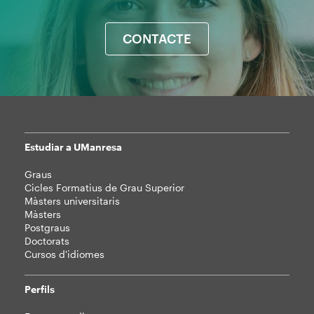
CONTACTE
Estudiar a UManresa
Mapa
Graus
web
Cicles Formatius de Grau Superior
Màsters universitaris
Màsters
Postgraus
Doctorats
Cursos d'idiomes
Perfils