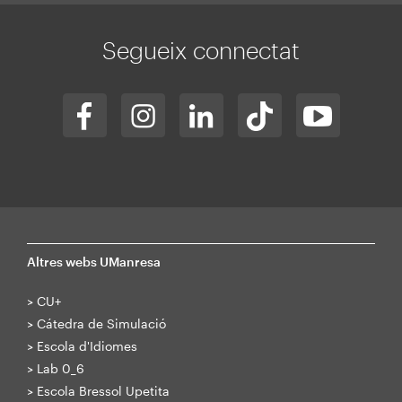
Segueix connectat
Altres webs UManresa
>
CU+
>
Cátedra de Simulació
>
Escola d'Idiomes
>
Lab 0_6
>
Escola Bressol Upetita