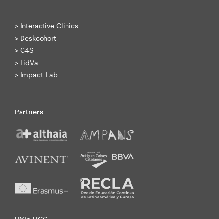
>
Interactive Clinics
>
Deskcohort
>
C4S
>
LidVa
>
Impact_Lab
Partners
UVic-UCC