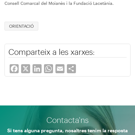
Consell Comarcal del Moianès i la Fundació Lacetània.
ORIENTACIÓ
Comparteix a les xarxes:
Facebook
X
LinkedIn
WhatsApp
Email
Share
Contacta'ns
Si tens alguna pregunta, nosaltres tenim la resposta