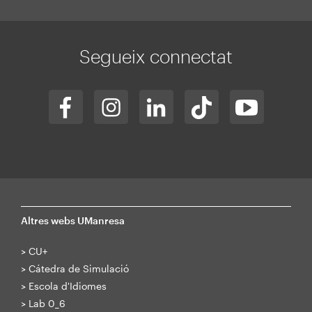
Segueix connectat
Altres webs UManresa
>
CU+
>
Cátedra de Simulació
>
Escola d'Idiomes
>
Lab 0_6