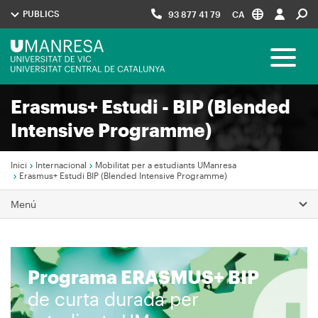
Vés
PUBLICS
93 877 41 79
CA
al
contingut
Menú
Toggle 
UManresa
Erasmus+ Estudi - BIP (Blended
Navegació
Intensive Programme)
principal
Inici
Internacional
Mobilitat per a estudiants UManresa
Erasmus+ Estudi BIP (Blended Intensive Programme)
Fil
Menú
d'Ariadna
Programa ERASMUS+ BIP
Imagen
de curta durada per