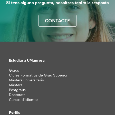
Si tens alguna pregunta, nosaltres tenim la resposta
CONTACTE
Estudiar a UManresa
Mapa
Graus
web
Cicles Formatius de Grau Superior
Màsters universitaris
Màsters
Postgraus
Doctorats
Cursos d'idiomes
Perfils