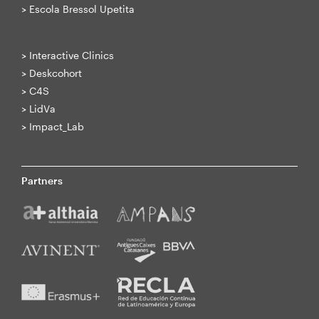
>
Escola Bressol Upetita
>
Interactive Clinics
>
Deskcohort
>
C4S
>
LidVa
>
Impact_Lab
Partners