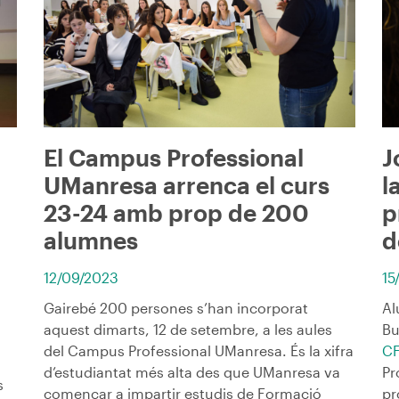
El Campus Professional
J
UManresa arrenca el curs
l
a
23-24 amb prop de 200
p
alumnes
d
12/09/2023
15
Gairebé 200 persones s’han incorporat
Al
aquest dimarts, 12 de setembre, a les aules
Bu
del Campus Professional UManresa. És la xifra
CF
d’estudiantat més alta des que UManresa va
Pr
s
començar a impartir estudis de Formació
pr