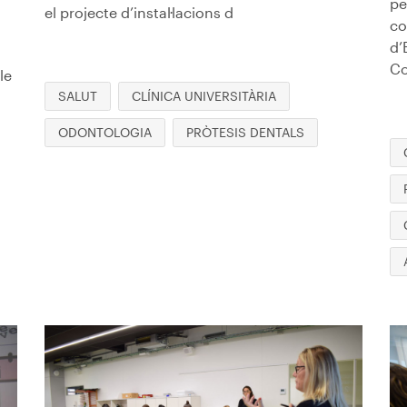
pe
el projecte d’instal·lacions d
co
d’
Co
le
SALUT
CLÍNICA UNIVERSITÀRIA
ODONTOLOGIA
PRÒTESIS DENTALS
Imagen
I