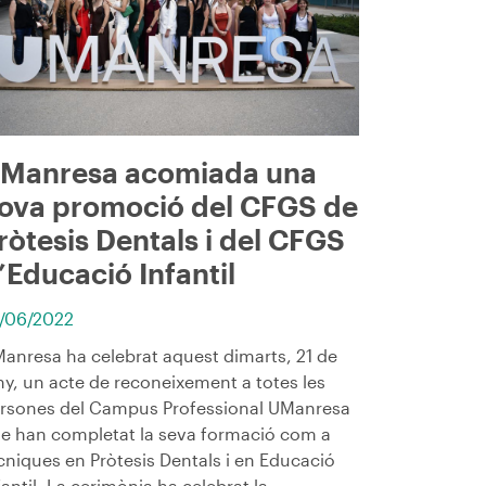
Manresa acomiada una
ova promoció del CFGS de
ròtesis Dentals i del CFGS
’Educació Infantil
/06/2022
anresa ha celebrat aquest dimarts, 21 de
ny, un acte de reconeixement a totes les
rsones del Campus Professional UManresa
e han completat la seva formació com a
cniques en Pròtesis Dentals i en Educació
fantil. La cerimònia ha celebrat la