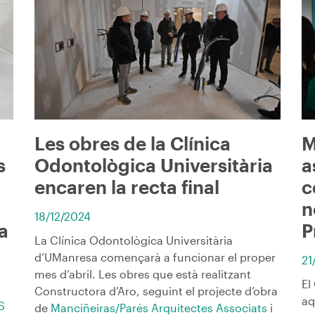
Les obres de la Clínica
M
s
Odontològica Universitària
a
encaren la recta final
c
n
18/12/2024
ca
P
La Clínica Odontològica Universitària
d’UManresa començarà a funcionar el proper
21
mes d’abril. Les obres que està realitzant
El
Constructora d’Aro, seguint el projecte d’obra
aq
S
de
Manciñeiras/Parés Arquitectes Associats
i