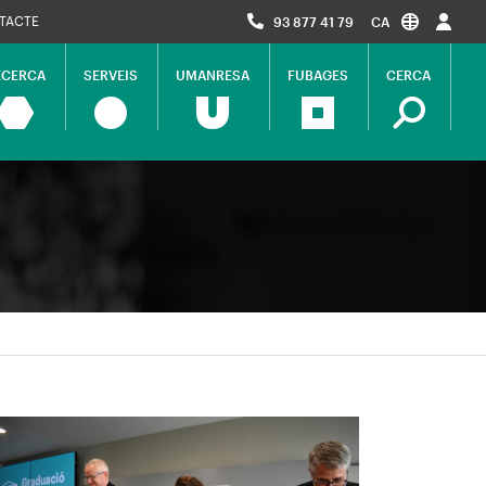
TACTE
93 877 41 79
CA
ECERCA
SERVEIS
UMANRESA
FUBAGES
CERCA
ció
al
magen