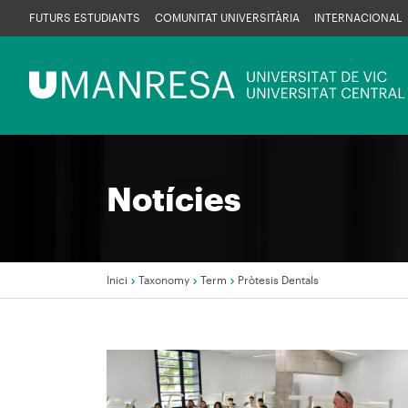
Vés
FUTURS ESTUDIANTS
COMUNITAT UNIVERSITÀRIA
INTERNACIONAL
al
contingut
Menú
UManresa
Notícies
Inici
Taxonomy
Term
Pròtesis Dentals
Fil
d'Ariadna
Imagen