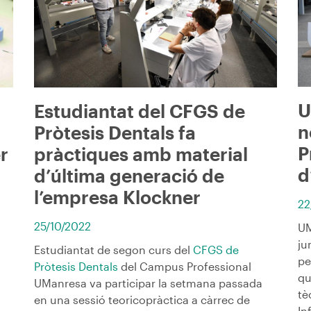
U
Estudiantat del CFGS de
n
Pròtesis Dentals fa
P
r
pràctiques amb material
d
d’última generació de
l’empresa Klockner
22
25/10/2022
UM
ju
Estudiantat de segon curs del
CFGS de
pe
Pròtesis Dentals
del Campus Professional
qu
UManresa va participar la setmana passada
tè
en una sessió teoricopràctica a càrrec de
In