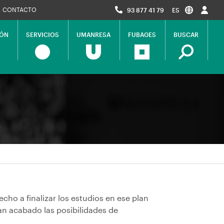
CONTACTO
93 877 41 79
ES
IÓN
SERVICIOS
UMANRESA
FUBAGES
BUSCAR
cho a finalizar los estudios en ese plan
an acabado las posibilidades de