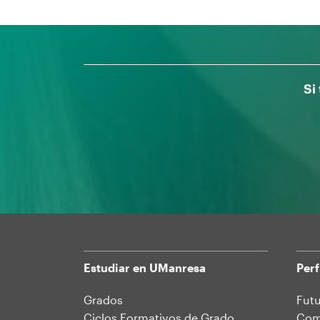
Si
Estudiar en UManresa
Perf
Mapa
Grados
Futu
Ciclos Formativos de Grado
Comu