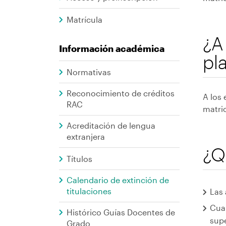
Graus
ayuda
Matrícula
a
¿A
Información académica
la
pl
navegación
Normativas
Reconocimiento de créditos
A los
RAC
matri
Acreditación de lengua
extranjera
¿Q
Títulos
Calendario de extinción de
titulaciones
Las 
Cuan
Histórico Guías Docentes de
supe
Grado