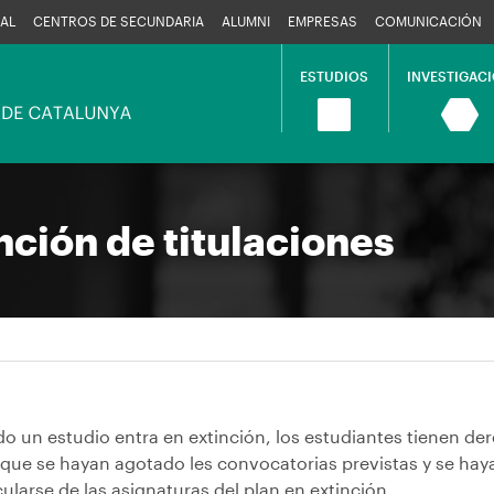
AL
CENTROS DE SECUNDARIA
ALUMNI
EMPRESAS
COMUNICACIÓN
ESTUDIOS
INVESTIGAC
Navegació
principal
nción de titulaciones
 un estudio entra en extinción, los estudiantes tienen dere
 que se hayan agotado les convocatorias previstas y se hay
ularse de las asignaturas del plan en extinción.