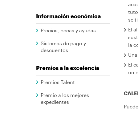
acad
tuto
Información económica
se t
El a
Precios, becas y ayudas
sust
Sistemas de pago y
la c
descuentos
Una 
El c
Premios a la excelencia
un 
Premios Talent
CALE
Premio a los mejores
expedientes
Puede 