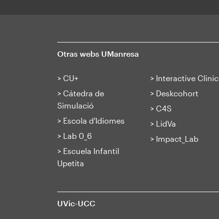
Otras webs UManresa
>
CU+
>
Interactive Clinic
>
Cátedra de
>
Deskcohort
Simulació
>
C4S
>
Escola d'Idiomes
>
LidVa
>
Lab 0_6
>
Impact_Lab
>
Escuela Infantil
Upetita
UVic-UCC