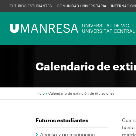
Pasar
FUTUROS ESTUDIANTES
COMUNIDAD UNIVERSITARIA
INTERNACION
al
contenido
Menú
principal
UManresa
Calendario de exti
Inicio
Calendario de extinción de titulaciones
Sobrescribir
Futuros estudiantes
Cuando
enlaces
hasta
de
Acceso y preinscripción
matric