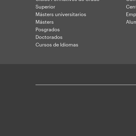
web
Superior
Cent
Másters universitarios
Emp
Másters
Alu
Posgrados
Doctorados
Cursos de Idiomas