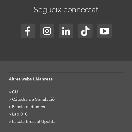
Segueix connectat
Altres webs UManresa
>
CU+
>
Cátedra de Simulació
>
Escola d'Idiomes
>
Lab 0_6
>
Escola Bressol Upetita