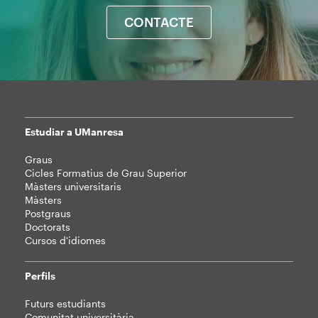
CONTACTE
Estudiar a UManresa
Mapa
Graus
web
Cicles Formatius de Grau Superior
Màsters universitaris
Màsters
Postgraus
Doctorats
Cursos d'idiomes
Perfils
Futurs estudiants
Comunitat universitària