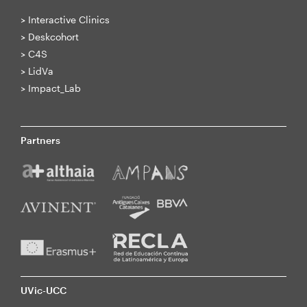
>
Interactive Clinics
>
Deskcohort
>
C4S
>
LidVa
>
Impact_Lab
Partners
UVic-UCC