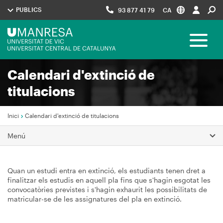
Vés
PUBLICS
93 877 41 79
CA
al
contingut
Menú
Toggle 
UManresa
Calendari d'extinció de
Navegació
titulacions
principal
Inici
Calendari d'extinció de titulacions
Fil
Menú
d'Ariadna
Quan un estudi entra en extinció, els estudiants tenen dret a
finalitzar els estudis en aquell pla fins que s'hagin esgotat les
convocatòries previstes i s'hagin exhaurit les possibilitats de
matricular-se de les assignatures del pla en extinció.