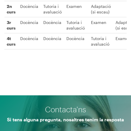
2n
Docència
Tutoria i
Examen
Adaptació
curs
avaluació
(si escau)
3r
Docència
Docència
Tutoria i
Examen
Adaptac
curs
avaluació
(si esca
4t
Docència
Docència
Docència
Tutoria i
Examen
curs
avaluació
Contacta'ns
Si tens alguna pregunta, nosaltres tenim la resposta