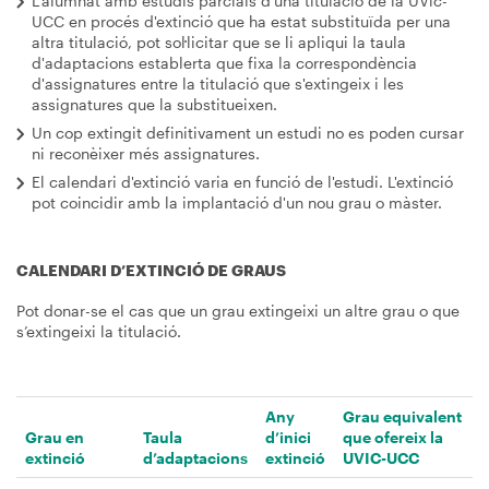
L'alumnat amb estudis parcials d'una titulació de la UVic-
UCC en procés d'extinció que ha estat substituïda per una
altra titulació, pot sol·licitar que se li apliqui la taula
d'adaptacions establerta que fixa la correspondència
d'assignatures entre la titulació que s'extingeix i les
assignatures que la substitueixen.
Un cop extingit definitivament un estudi no es poden cursar
ni reconèixer més assignatures.
El calendari d'extinció varia en funció de l'estudi. L'extinció
pot coincidir amb la implantació d'un nou grau o màster.
CALENDARI D’EXTINCIÓ DE GRAUS
Pot donar-se el cas que un grau extingeixi un altre grau o que
s’extingeixi la titulació.
Any
Grau equivalent
Grau en
Taula
d’inici
que ofereix la
extinció
d’adaptacions
extinció
UVIC-UCC