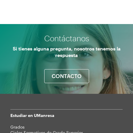
Contáctanos
Si tienes alguna pregunta, nosotros tenemos la
respuesta
CONTACTO
Estudiar en UManresa
Mapa
Grados
web
Ciclos Formativos de Grado Superior