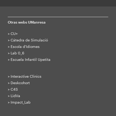
Otras webs UManresa
>
CU+
>
Cátedra de Simulació
>
Escola d'Idiomes
>
Lab 0_6
>
Escuela Infantil Upetita
>
Interactive Clinics
>
Deskcohort
>
C4S
>
LidVa
>
Impact_Lab