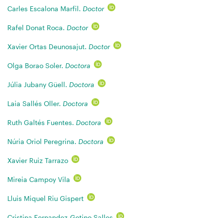
Carles Escalona Marfil.
Doctor
Rafel Donat Roca.
Doctor
Xavier Ortas Deunosajut.
Doctor
Olga Borao Soler.
Doctora
Júlia Jubany Güell.
Doctora
Laia Sallés Oller.
Doctora
Ruth Galtés Fuentes.
Doctora
Núria Oriol Peregrina.
Doctora
Xavier Ruiz Tarrazo
Mireia Campoy Vila
Lluis Miquel Riu Gispert
Cristina Fernandez-Getino Salles