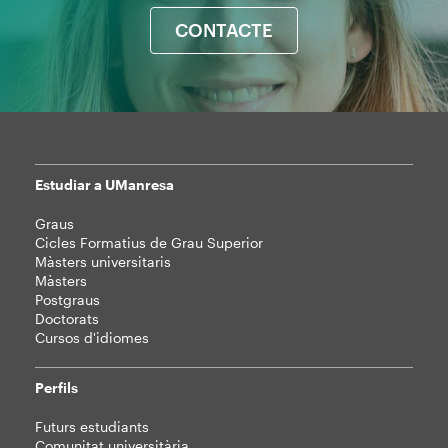
CONTACTE
Estudiar a UManresa
Mapa
Graus
web
Cicles Formatius de Grau Superior
Màsters universitaris
Màsters
Postgraus
Doctorats
Cursos d'idiomes
Perfils
Futurs estudiants
Comunitat universitària