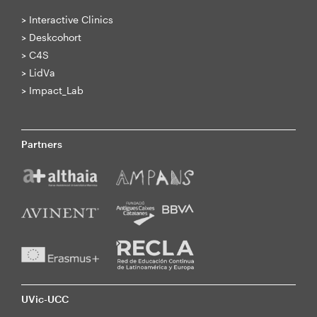
>
Interactive Clinics
>
Deskcohort
>
C4S
>
LidVa
>
Impact_Lab
Partners
UVic-UCC