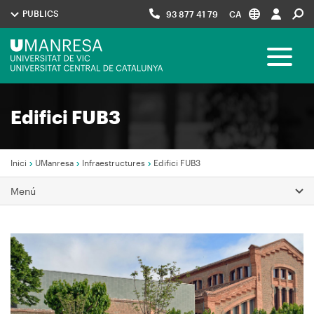
Vés
PUBLICS
93 877 41 79
CA
al
contingut
Menú
Toggle 
UManresa
Navegació
Edifici FUB3
principal
Inici
UManresa
Infraestructures
Edifici FUB3
Fil
Menú
d'Ariadna
Imagen