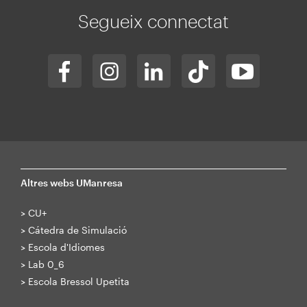
Segueix connectat
Altres webs UManresa
>
CU+
>
Cátedra de Simulació
>
Escola d'Idiomes
>
Lab 0_6
>
Escola Bressol Upetita