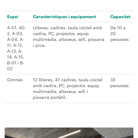
Espai
Característiques i equipament
Capacitat
A-01, A0-
Lliteres, cadires, taula còctel amb
De 10 a
2, A-03,
cadira, PC, projector, equip
20
A-04, A-
multimèdia, altaveus, wifi, pissarra
persones
11, A-12,
i pica.
A-13, A-
14, A-15,
B-01 i B-
02
Gimnàs
12 lliteres, 47 cadires, taula còctel
33
amb cadira, PC, projector, equip
persones
multimèdia, altaveus, wifi i
pissarra portàtil.
Imagen