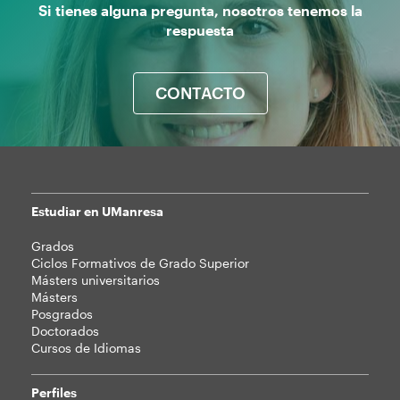
Si tienes alguna pregunta, nosotros tenemos la
respuesta
CONTACTO
Estudiar en UManresa
Mapa
Grados
web
Ciclos Formativos de Grado Superior
Másters universitarios
Másters
Posgrados
Doctorados
Cursos de Idiomas
Perfiles