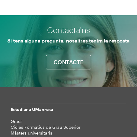
Contacta'ns
Si tens alguna pregunta, nosaltres tenim la resposta
CONTACTE
Estudiar a UManresa
Mapa
Graus
web
Cicles Formatius de Grau Superior
Màsters universitaris