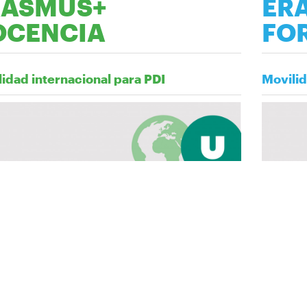
RASMUS+
ER
OCENCIA
FO
idad internacional para PDI
Movilid
en
Image