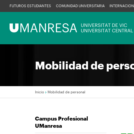
Pasar
FUTUROS ESTUDIANTES
COMUNIDAD UNIVERSITARIA
INTERNACION
al
contenido
Menú
principal
UManresa
Mobilidad de pers
Inicio
Mobilidad de personal
Sobrescribir
Campus Profesional
enlaces
UManresa
de