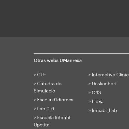
Otras webs UManresa
>
CU+
>
Interactive Clinic
>
Cátedra de
>
Deskcohort
Simulació
>
C4S
>
Escola d'Idiomes
>
LidVa
>
Lab 0_6
>
Impact_Lab
>
Escuela Infantil
Upetita