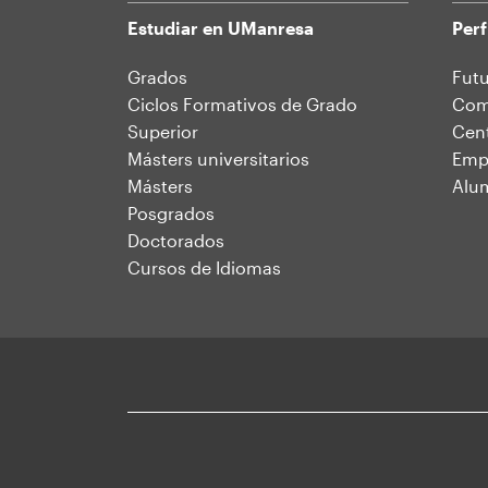
Estudiar en UManresa
Perf
Mapa
Grados
Futu
Ciclos Formativos de Grado
Comu
web
Superior
Cent
Másters universitarios
Emp
Másters
Alu
Posgrados
Doctorados
Cursos de Idiomas