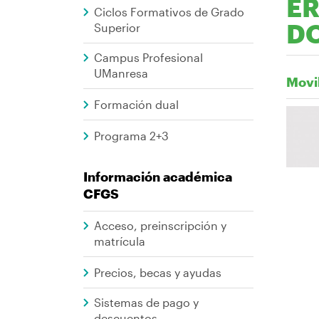
CFGS
E
Ciclos Formativos de Grado
ayuda
D
Superior
a
Campus Profesional
la
UManresa
Movil
navegación
Formación dual
Imag
Programa 2+3
Información académica
CFGS
Acceso, preinscripción y
matrícula
Precios, becas y ayudas
Sistemas de pago y
descuentos