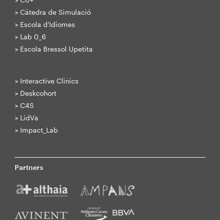
>
Cátedra de Simulació
>
Escola d'Idiomes
>
Lab 0_6
>
Escola Bressol Upetita
>
Interactive Clinics
>
Deskcohort
>
C4S
>
LidVa
>
Impact_Lab
Partners