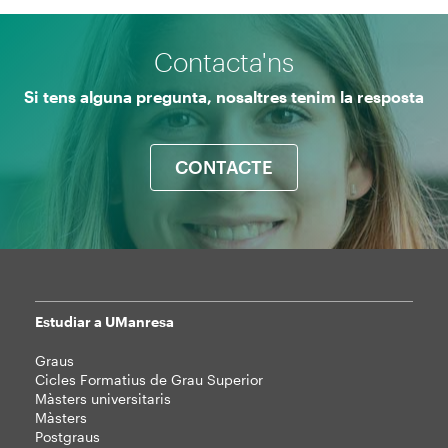
Contacta'ns
Si tens alguna pregunta, nosaltres tenim la resposta
CONTACTE
Estudiar a UManresa
Mapa
Graus
web
Cicles Formatius de Grau Superior
Màsters universitaris
Màsters
Postgraus