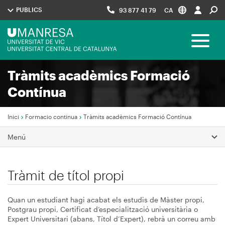
Vés
PUBLICS
93 877 41 79
CA
al
contingut
Menú
Toggle 
UManresa
Tràmits acadèmics Formació
Navegació
Contínua
principal
Inici
Formacio continua
Tràmits acadèmics Formació Contínua
Fil
Menú
d'Ariadna
Tràmit de títol propi
Quan un estudiant hagi acabat els estudis de Màster propi,
Postgrau propi, Certificat d’especialització universitària o
Expert Universitari (abans, Títol d’Expert), rebrà un correu amb