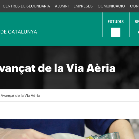
CENTRES DE SECUNDÀRIA
ALUMNI
EMPRESES
COMUNICACIÓ
CON
ESTUDIS
R
Navega
princip
ançat de la Via Aèria
Avançat de la Via Aèria
en