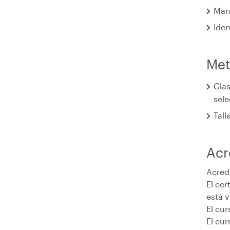
Mane
Iden
Met
Clas
sele
Tall
Acr
Acredi
El ce
està v
El cur
El cur