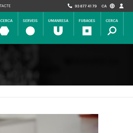
TACTE
93 877 41 79
CA
ECERCA
SERVEIS
UMANRESA
FUBAGES
CERCA
ció
al