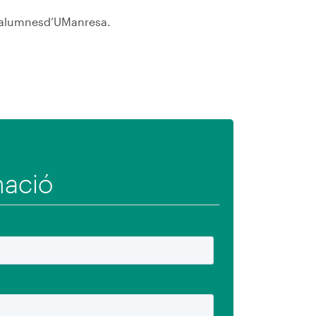
 a alumnesd’UManresa.
rmació