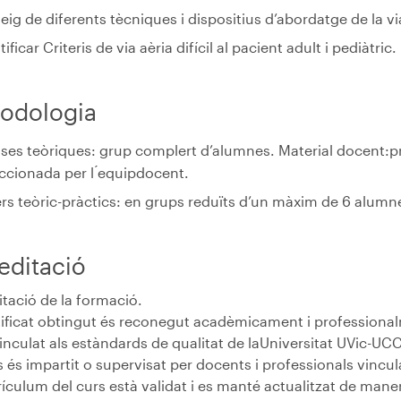
ig de diferents tècniques i dispositius d’abordatge de la vi
tificar Criteris de via aèria difícil al pacient adult i pediàtric.
odologia
ses teòriques: grup complert d’alumnes. Material docent:p
ccionada per l ́equipdocent.
ers teòric-pràctics: en grups reduïts d’un màxim de 6 alumn
editació
tació de la formació.
rtificat obtingut és reconegut acadèmicament i professiona
inculat als estàndards de qualitat de laUniversitat UVic-UCC
s és impartit o supervisat per docents i professionals vincu
rículum del curs està validat i es manté actualitzat de mane