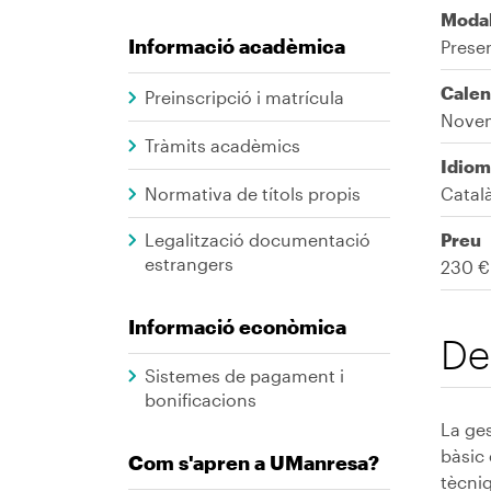
Modal
Informació acadèmica
Prese
Calen
Preinscripció i matrícula
Nove
Tràmits acadèmics
Idiom
Normativa de títols propis
Catal
Legalització documentació
Preu
estrangers
230 €
Informació econòmica
De
Sistemes de pagament i
bonificacions
La ges
bàsic 
Com s'apren a UManresa?
tècniq