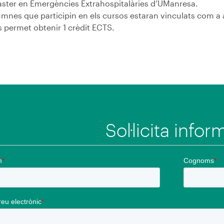
àster en Emergències Extrahospitalàries d’UManresa.
lumnes que participin en els cursos estaran vinculats com
s permet obtenir 1 crèdit ECTS.
Sol·licita info