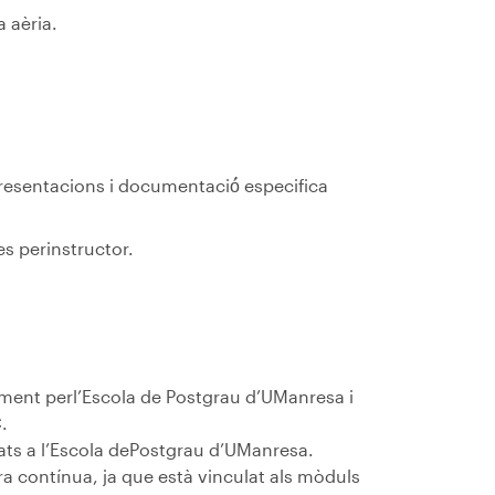
a aèria.
resentacions i documentació́ especifica
es perinstructor.
lment perl’Escola de Postgrau d’UManresa i
.
lats a l’Escola dePostgrau d’UManresa.
ra contínua, ja que està vinculat als mòduls