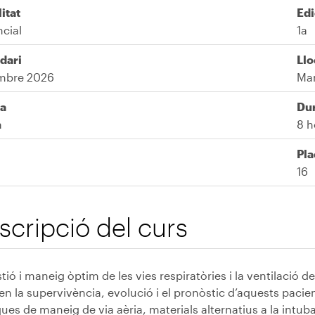
itat
Edi
ncial
1a
dari
Llo
mbre 2026
Ma
a
Du
à
8 h
Pla
16
scripció del curs
tió i maneig òptim de les vies respiratòries i la ventilació d
en la supervivència, evolució i el pronòstic d’aquests pacie
ues de maneig de via aèria, materials alternatius a la intub