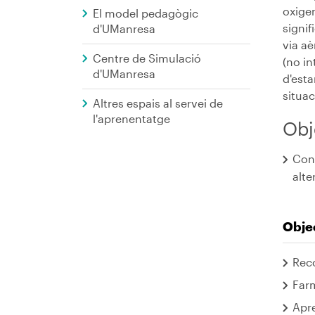
oxige
El model pedagògic
signif
d'UManresa
via aè
Centre de Simulació
(no in
d'UManresa
d'esta
situac
Altres espais al servei de
l'aprenentatge
Obj
Conè
alte
Objec
Reco
Farm
Apre