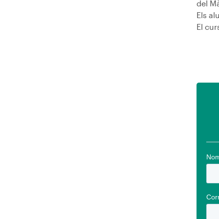
del M
Els a
El cur