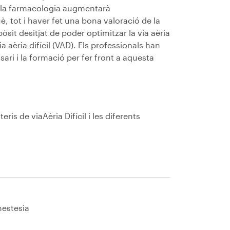
 la farmacologia augmentarà
uè, tot i haver fet una bona valoració de la
sit desitjat de poder optimitzar la via aèria
 aèria difícil (VAD). Els professionals han
sari i la formació per fer front a aquesta
ris de viaAèria Difícil i les diferents
nestesia