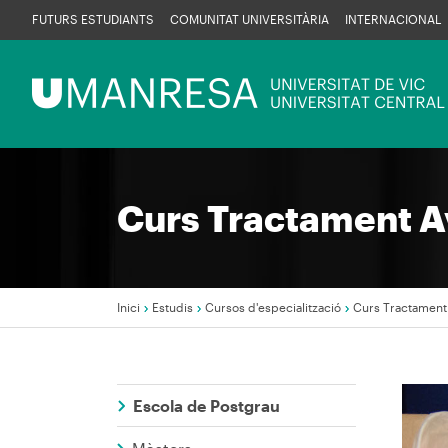
Vés
FUTURS ESTUDIANTS
COMUNITAT UNIVERSITÀRIA
INTERNACIONAL
al
contingut
Menú
UManresa
Curs Tractament Av
Inici
Estudis
Cursos d'especialització
Curs Tractament 
Fil
d'Ariadna
Escola de Postgrau
Imag