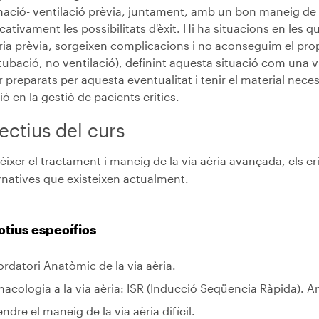
nació- ventilació prèvia, juntament, amb un bon maneig de
icativament les possibilitats d'èxit. Hi ha situacions en les q
ria prèvia, sorgeixen complicacions i no aconseguim el propò
tubació, no ventilació), definint aquesta situació com una via
r preparats per aquesta eventualitat i tenir el material neces
ió en la gestió de pacients crítics.
ectius del curs
ixer el tractament i maneig de la via aèria avançada, els crite
rnatives que existeixen actualment.
tius específics
rdatori Anatòmic de la via aèria.
acologia a la via aèria: ISR (Inducció Seqüencia Ràpida). A
ndre el maneig de la via aèria difícil.