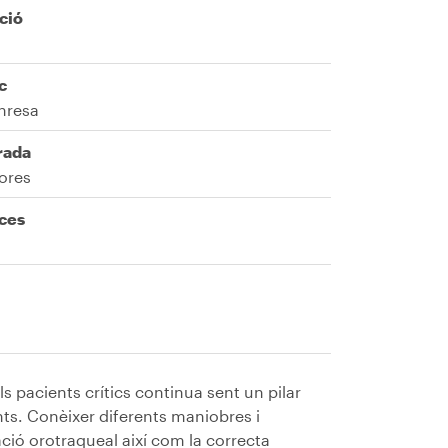
ció
c
nresa
rada
ores
ces
els pacients crítics continua sent un pilar
nts. Conèixer diferents maniobres i
ació orotraqueal així com la correcta