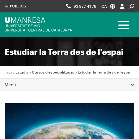
Vés
PUBLICS
93 877 41 79
CA
al
contingut
Menú
Toggle 
UManresa
Navegació
Estudiar la Terra des de l'espai
principal
Inici
Estudis
Cursos d'especialització
Estudiar la Terra des de l'espai
Fil
Menú
d'Ariadna
Imagen