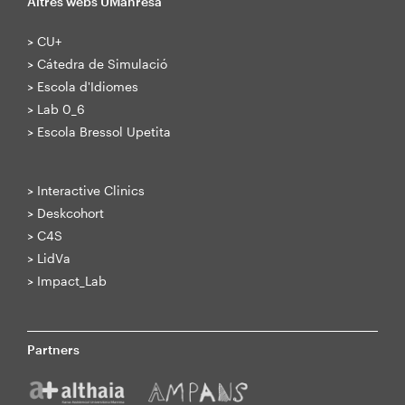
Altres webs UManresa
>
CU+
>
Cátedra de Simulació
>
Escola d'Idiomes
>
Lab 0_6
>
Escola Bressol Upetita
>
Interactive Clinics
>
Deskcohort
>
C4S
>
LidVa
>
Impact_Lab
Partners