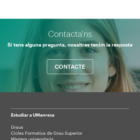
Contacta'ns
Si tens alguna pregunta, nosaltres tenim la resposta
CONTACTE
Estudiar a UManresa
Mapa
Graus
web
Cicles Formatius de Grau Superior
Màsters universitaris