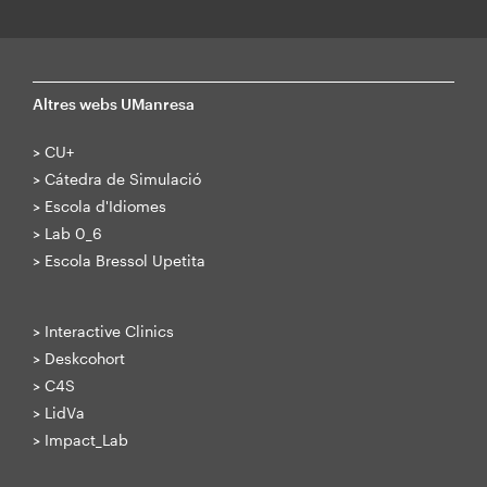
Altres webs UManresa
>
CU+
>
Cátedra de Simulació
>
Escola d'Idiomes
>
Lab 0_6
>
Escola Bressol Upetita
>
Interactive Clinics
>
Deskcohort
>
C4S
>
LidVa
>
Impact_Lab