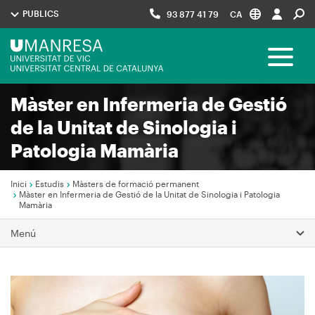
Vés
PUBLICS
93 877 41 79
CA
al
contingut
Menú
Toggle 
UManresa
Màster en Infermeria de Gestió
Navegació
de la Unitat de Sinologia i
principal
Patologia Mamària
Inici
Estudis
Màsters de formació permanent
Màster en Infermeria de Gestió de la Unitat de Sinologia i Patologia
Mamària
Fil
d'Ariadna
Menú
Imagen