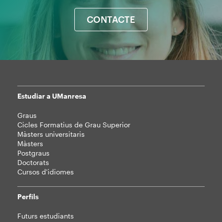
CONTACTE
Estudiar a UManresa
Mapa
Graus
web
Cicles Formatius de Grau Superior
Màsters universitaris
Màsters
Postgraus
Doctorats
Cursos d'idiomes
Perfils
Futurs estudiants