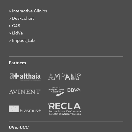
>
Interactive Clinics
>
Deskcohort
>
C4S
>
LidVa
>
Impact_Lab
Partners
UVic-UCC