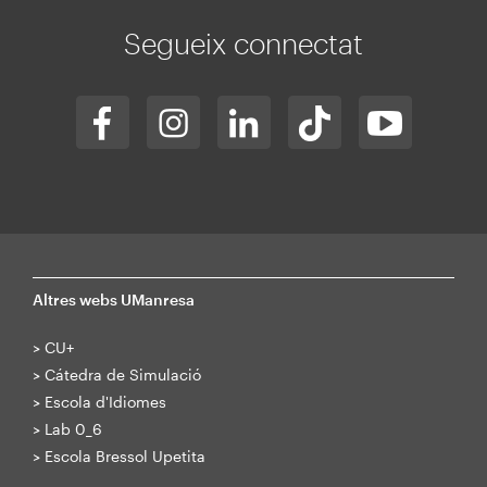
Segueix connectat
Altres webs UManresa
>
CU+
>
Cátedra de Simulació
>
Escola d'Idiomes
>
Lab 0_6
>
Escola Bressol Upetita