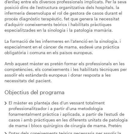
d’enllaç entre els diversos professionals implicats. Per la seva
posició dins de l’estructura organitzativa dels hospitals, la
infermeria desenvolupa el rol de gestora de casos durant el
procés diagnòstic terapèutic, fet que genera la necessitat
d’adquirir coneixements teòrics i habilitats pràctiques
especialitzades en la sinologia i la patologia mamària.
La formació de les infermeres en l’atenció en la sinologia, i
especialment en el càncer de mama, esdevé una pràctica
obligatòria i comuna en els països europeus.
Amb aquest màster es pretén formar els professionals en les
competències, els coneixements i les habilitats tècniques per
assolir els estàndards europeus i donar resposta a les
necessitats del pacient.
Objectius del programa
El màster es planteja des d’un vessant totalment
professionalitzador i a partir d’una metodologia
fonamentalment pràctica i aplicada, a partir de l’estudi de
casos i amb pràctiques en les diferents unitats de patologia
de mama i blocs quirúrgics de cirurgia de mama. Pretén:
Dotar dels coneixements teòrics necessaris per assolir la