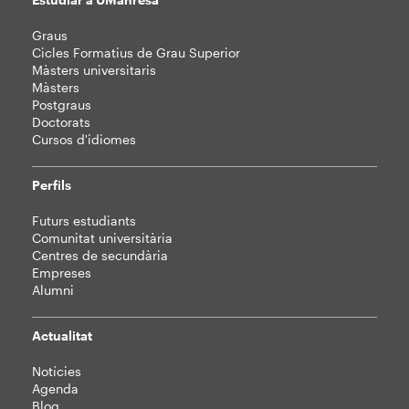
Mapa
Graus
web
Cicles Formatius de Grau Superior
Màsters universitaris
Màsters
Postgraus
Doctorats
Cursos d'idiomes
Perfils
Futurs estudiants
Comunitat universitària
Centres de secundària
Empreses
Alumni
Actualitat
Notícies
Agenda
Blog