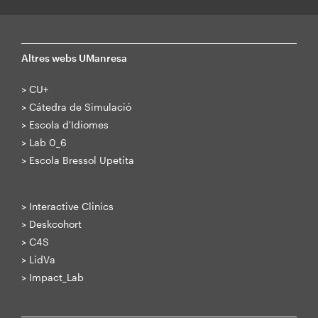
Altres webs UManresa
>
CU+
>
Cátedra de Simulació
>
Escola d'Idiomes
>
Lab 0_6
>
Escola Bressol Upetita
>
Interactive Clinics
>
Deskcohort
>
C4S
>
LidVa
>
Impact_Lab